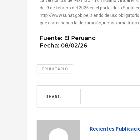
La versión 5.8 del PDT ISC – Formulario Virtual N° 6
del 9 de febrero del 2026 en el portal de la Sunat en
http://www.sunat.gob.pe, siendo de uso obligatori
que corresponda la declaración, incluso si se trata d
Fuente: El Peruano
Fecha: 08/02/26
TRIBUTARIO
SHARE:
Recientes Publicaci