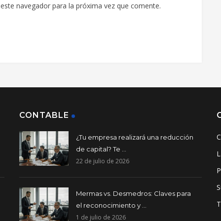
 este navegador para la próxima vez que comente.
CONTABLE
C
¿Tu empresa realizará una reducción
de capital? Te ...
L
22 de julio de 2026
P
S
Mermas vs. Desmedros: Claves para
T
el reconocimiento y ...
1 de julio de 2026