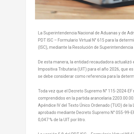
La Superintendencia Nacional de Aduanas y de Admin
PDT ISC – Formulario Virtual N° 615 para la determ
(ISC), mediante la Resolución de Superintendenc
De esta manera, la entidad recaudadora actualizó e
Impositiva Tributaria (UIT) para el año 2026, que es
se debe considerar como referencia para la determ
Toda vez que el Decreto Supremo N° 115-2024-EF mod
comprendidos en la partida arancelaria 2203.00.00.
Apéndice IV del Texto Único Ordenado (TUO) de la L
aprobado mediante Decreto Supremo N° 055-99-EF, qu
0,047 % de la UIT por litro.