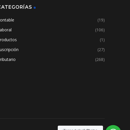
CATEGORÍAS
ontable
(19)
aboral
(106)
roductos
(1)
uscripción
(27)
ributario
(268)