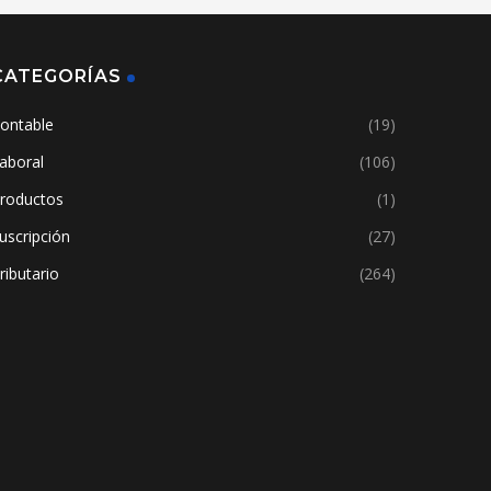
CATEGORÍAS
ontable
(19)
aboral
(106)
roductos
(1)
uscripción
(27)
ributario
(264)