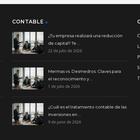
CONTABLE
C
¿Tu empresa realizará una reducción
de capital? Te ...
L
22 de julio de 2026
P
S
Mermas vs. Desmedros: Claves para
T
el reconocimiento y ...
1 de julio de 2026
¿Cuál es el tratamiento contable de las
inversiones en ...
9 de junio de 2026