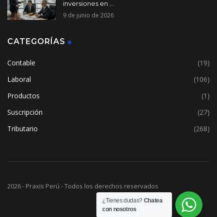
inversiones en ...
9 de junio de 2026
CATEGORÍAS
Contable
(19)
Laboral
(106)
Productos
(1)
Suscripción
(27)
Tributario
(268)
2026 - Praxis Perú - Todos los derechos reservados
¿Tienes dudas?
Chatea
con nosotros