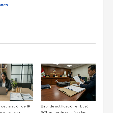
ones
 declaración del IR
Error de notificación en buzón
imen agrario
SOL exime de sanción a las