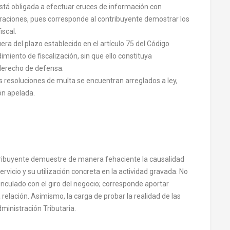
está obligada a efectuar cruces de información con
peraciones, pues corresponde al contribuyente demostrar los
iscal.
a del plazo establecido en el artículo 75 del Código
imiento de fiscalización, sin que ello constituya
 derecho de defensa.
las resoluciones de multa se encuentran arreglados a ley,
ón apelada.
contribuyente demuestre de manera fehaciente la causalidad
ervicio y su utilización concreta en la actividad gravada. No
inculado con el giro del negocio; corresponde aportar
relación. Asimismo, la carga de probar la realidad de las
ministración Tributaria.