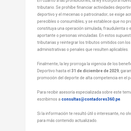
En cuanto a las prohibiciones, la ley incorpora nuev
tributario. Se prohíbe financiar actividades deporti
deportivo y el mecenas o patrocinador; se exige acr
perecibles o consumibles; y se establece que no pr
constituya una operación simulada, fraudulenta o 
aportante o personas vinculadas. En estos supuesto
tributarias y reintegrar los tributos omitidos con lo
administrativas o penales que resulten aplicables.
Finalmente, la ley prorroga la vigencia de los ben
Deportivo hasta el
31 de diciembre de 2029
, gara
promoción del deporte de alta competencia en el pa
Para recibir asesoría especializada sobre este te
escribirnos a
consultas@contadores360.pe
.
Si la información te resultó útil o interesante, no 
para más contenido actualizado.