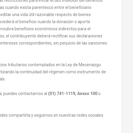
as restricciones para evitar el uso indebido del beneficio
vas cuando exista parentesco entre el beneficiario
editar una vida útil razonable respecto de bienes
ocederá el beneficio cuando la donación o aporte
encubra beneficios económicos indirectos para el
s, el contribuyente deberá rectificar sus declaraciones
s intereses correspondientes, sin perjuicio de las sanciones
eficios tributarios contemplados en la Ley de Mecenazgo
ntizando la continuidad del régimen como instrumento de
ís.
ma, puedes contactarnos al
(01) 741-1119, Anexo 100
o
olvides compartirla y seguirnos en nuestras redes sociales