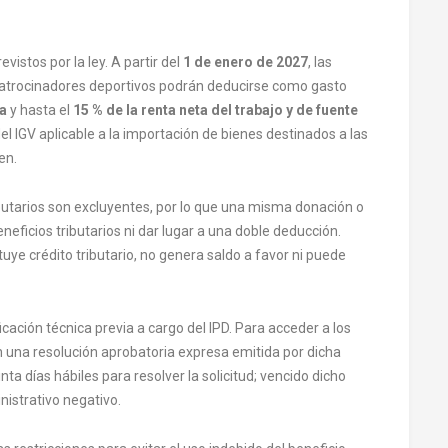
vistos por la ley. A partir del
1 de enero de 2027
, las
atrocinadores deportivos podrán deducirse como gasto
ía
y hasta el
15 % de la renta neta del trabajo y de fuente
l IGV aplicable a la importación de bienes destinados a las
en.
butarios son excluyentes, por lo que una misma donación o
ficios tributarios ni dar lugar a una doble deducción.
ye crédito tributario, no genera saldo a favor ni puede
icación técnica previa a cargo del IPD. Para acceder a los
on una resolución aprobatoria expresa emitida por dicha
ta días hábiles para resolver la solicitud; vencido dicho
nistrativo negativo.