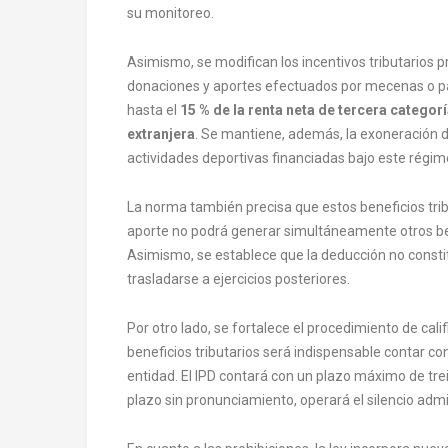
su monitoreo.
Asimismo, se modifican los incentivos tributarios pre
donaciones y aportes efectuados por mecenas o p
hasta el
15 % de la renta neta de tercera categor
extranjera
. Se mantiene, además, la exoneración de
actividades deportivas financiadas bajo este régim
La norma también precisa que estos beneficios tri
aporte no podrá generar simultáneamente otros bene
Asimismo, se establece que la deducción no constitu
trasladarse a ejercicios posteriores.
Por otro lado, se fortalece el procedimiento de calif
beneficios tributarios será indispensable contar c
entidad. El IPD contará con un plazo máximo de trein
plazo sin pronunciamiento, operará el silencio admi