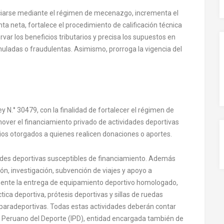
ciarse mediante el régimen de mecenazgo, incrementa el
enta neta, fortalece el procedimiento de calificación técnica
var los beneficios tributarios y precisa los supuestos en
uladas o fraudulentas. Asimismo, prorroga la vigencia del
ey N.° 30479, con la finalidad de fortalecer el régimen de
r el financiamiento privado de actividades deportivas
arios otorgados a quienes realicen donaciones o aportes.
idades deportivas susceptibles de financiamiento. Además
ón, investigación, subvención de viajes y apoyo a
mente la entrega de equipamiento deportivo homologado,
ica deportiva, prótesis deportivas y sillas de ruedas
paradeportivas. Todas estas actividades deberán contar
to Peruano del Deporte (IPD), entidad encargada también de