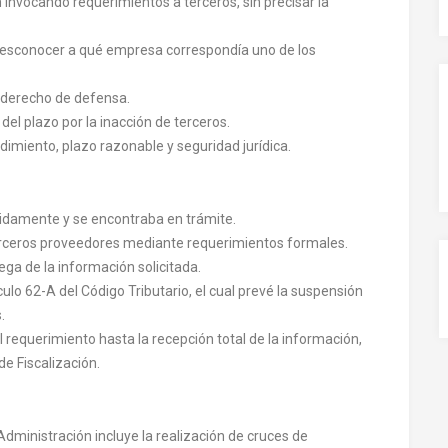
 invocando requerimientos a terceros, sin precisar la
l desconocer a qué empresa correspondía uno de los
 derecho de defensa.
el plazo por la inacción de terceros.
imiento, plazo razonable y seguridad jurídica.
álidamente y se encontraba en trámite.
erceros proveedores mediante requerimientos formales.
ega de la información solicitada.
ículo 62-A del Código Tributario, el cual prevé la suspensión
.
 requerimiento hasta la recepción total de la información,
e Fiscalización.
 Administración incluye la realización de cruces de