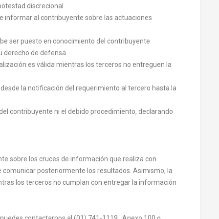
potestad discrecional.
e informar al contribuyente sobre las actuaciones
debe ser puesto en conocimiento del contribuyente
su derecho de defensa.
alización es válida mientras los terceros no entreguen la
sde la notificación del requerimiento al tercero hasta la
del contribuyente ni el debido procedimiento, declarando
nte sobre los cruces de información que realiza con
be comunicar posteriormente los resultados. Asimismo, la
entras los terceros no cumplan con entregar la información
 puedes contactarnos al (01) 741-1119 , Anexo 100 o