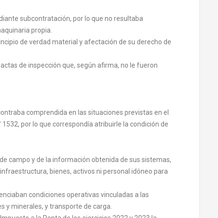
diante subcontratación, por lo que no resultaba
aquinaria propia.
rincipio de verdad material y afectación de su derecho de
actas de inspección que, según afirma, no le fueron
contraba comprendida en las situaciones previstas en el
° 1532, por lo que correspondía atribuirle la condición de
n de campo y de la información obtenida de sus sistemas,
infraestructura, bienes, activos ni personal idóneo para
enciaban condiciones operativas vinculadas a las
s y minerales, y transporte de carga.
 Impuesto a la Renta de los ejercicios 2022 y 2023 la