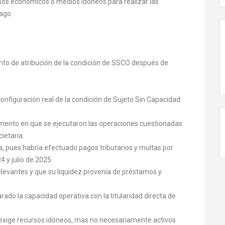
ursos económicos o medios idóneos para realizar las
ago.
ento de atribución de la condición de SSCO después de
configuración real de la condición de Sujeto Sin Capacidad
momento en que se ejecutaron las operaciones cuestionadas
ietaria.
 pues habría efectuado pagos tributarios y multas por
 y julio de 2025.
elevantes y que su liquidez provenía de préstamos y
ado la capacidad operativa con la titularidad directa de
2 exige recursos idóneos, mas no necesariamente activos