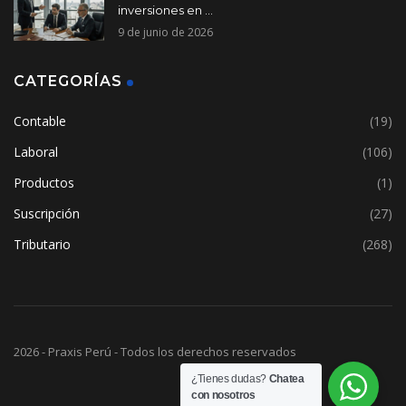
inversiones en ...
9 de junio de 2026
CATEGORÍAS
Contable
(19)
Laboral
(106)
Productos
(1)
Suscripción
(27)
Tributario
(268)
2026 - Praxis Perú - Todos los derechos reservados
¿Tienes dudas?
Chatea
con nosotros