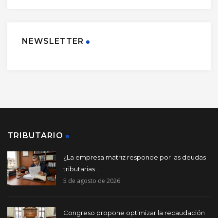
NEWSLETTER
TRIBUTARIO
¿La empresa matriz responde por las deudas
tributarias ...
5 de agosto de 2026
Congreso propone optimizar la recaudación