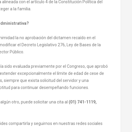
lineada con el artículo 4 de la Constitución Política del
eger a la familia.
administrativa?
nimidad la no aprobación del dictamen recaído en el
dificar el Decreto Legislativo 276, Ley de Bases de la
ctor Público.
abía sido evaluada previamente por el Congreso, que aprobó
extender excepcionalmente el límite de edad de cese de
s, siempre que exista solicitud del servidor y una
aptitud para continuar desempeñando funciones.
lgún otro, puede solicitar una cita al
(01) 741-1119,
olvides compartirla y seguirnos en nuestras redes sociales