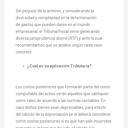
Sin perjucio de lo anterior, y
c
onsiderando la
diversidad y complejidad
en la determinación
de
gastos que pueden darse en el mundo
empresarial,
el
Tribunal Fiscal
viene generando
diversa jurisprudencia disimil
(RTF)
y ante lo
cual
recomendamos que se analice según cada caso
concreto.
¿Cuál es su
a
plicación Tributaria
?
Los costos posteriores que formarán parte del costo
computable del activo serán aquellos que califiquen
como tales de acuerdo a las normas contables
.
E
n
caso dichos bienes sean depreciables, para efecto
del cálculo de la depreciación se le deberá considerar
como costos posteriores si es que han sido incurridos
respecto a un bien que ha sido afectado a la