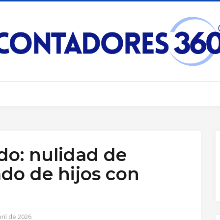
o: nulidad de
do de hijos con
ril de 2026