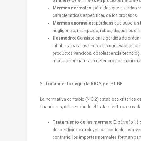
o muerte de animales en procesos naturales y
Mermas normales:
pérdidas que guardan rel
características específicas de los procesos.
Mermas anormales:
pérdidas que superan l
negligencia, manipuleo, robos, desastres o f
Desmedro:
Consiste en la pérdida de orden cu
inhabilita para los fines a los que estaban 
productos vencidos, obsolescencia tecnológi
maduración natural o deterioro por manipuleo
2. Tratamiento según la NIC 2 y el PCGE
La normativa contable (NIC 2) establece criterios 
financieros, diferenciando el tratamiento para cad
Tratamiento de las mermas:
El párrafo 16 
desperdicio se excluyen del costo de los inv
contrario, los importes normales forman part