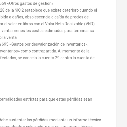
659 «Otros gastos de gestión».
 28 de la NIC 2 establece que existe deterioro cuando el
ebido a daños, obsolescencia o caída de precios de
el valor en libros con el Valor Neto Realizable (VNR).
e venta menos los costos estimados para terminar su
o la venta.
 695 «Gastos por desvalorización de inventarios»,
 inventarios» como contrapartida. Al momento de la
afectados, se cancela la cuenta 29 contra la cuenta de
 formalidades estrictas para que estas pérdidas sean
debe sustentar las pérdidas mediante un informe técnico
 competente y colegiado, o por un organismo técnico