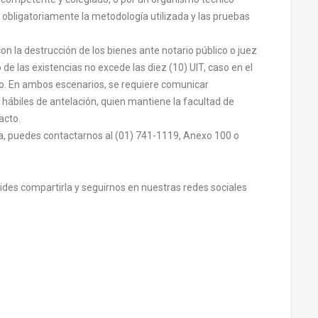
bligatoriamente la metodología utilizada y las pruebas
n la destrucción de los bienes ante notario público o juez
de las existencias no excede las diez (10) UIT, caso en el
o. En ambos escenarios, se requiere comunicar
hábiles de antelación, quien mantiene la facultad de
 acto.
ma, puedes contactarnos al (01) 741-1119, Anexo 100 o
olvides compartirla y seguirnos en nuestras redes sociales