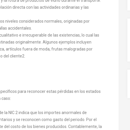
 la rotura de productos de vidrio durante el transporte.
ación directa con las actividades ordinarias y las
os niveles considerados normales, originadas por
allas accidentales.
alitativo e irrecuperable de las existencias, lo cual las
destinadas originalmente. Algunos ejemplos incluyen
ca, artículos fuera de moda, frutas malogradas por
 del cliente
2
.
específicos para reconocer estas pérdidas en los estados
a caso:
de la NIC 2 indica que los importes anormales de
entarios y se reconocen como gasto del periodo. Por el
e del costo de los bienes producidos. Contablemente, la