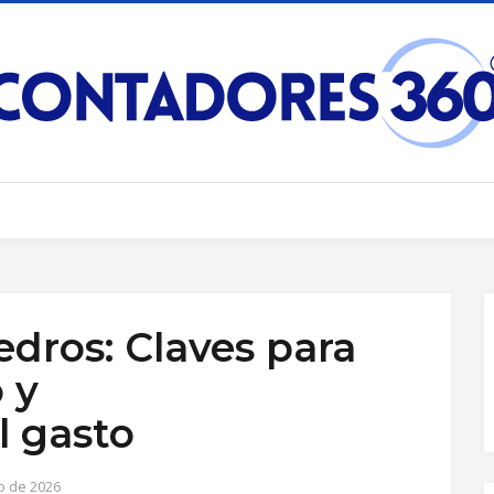
dros: Claves para
 y
el gasto
io de 2026