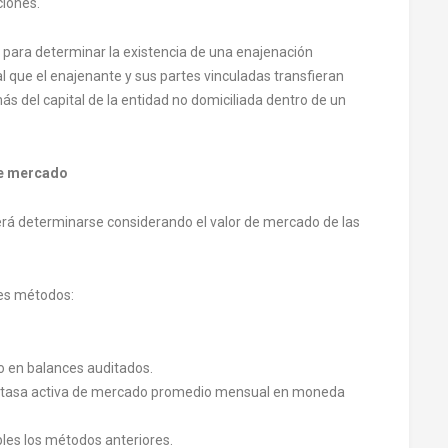
ciones.
T para determinar la existencia de una enajenación
al que el enajenante y sus partes vinculadas transfieran
ás del capital de la entidad no domiciliada dentro de un
de mercado
rá determinarse considerando el valor de mercado de las
ntes métodos:
o en balances auditados.
a tasa activa de mercado promedio mensual en moneda
bles los métodos anteriores.