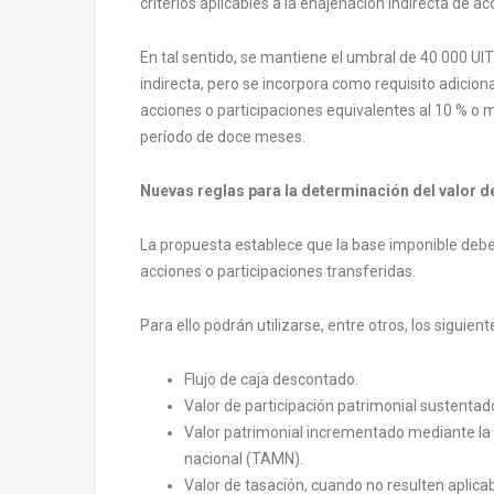
criterios aplicables a la enajenación indirecta de ac
En tal sentido, se mantiene el umbral de 40 000 UI
indirecta, pero se incorpora como requisito adicion
acciones o participaciones equivalentes al 10 % o m
período de doce meses.
Nuevas reglas para la determinación del valor 
La propuesta establece que la base imponible debe
acciones o participaciones transferidas.
Para ello podrán utilizarse, entre otros, los siguie
Flujo de caja descontado.
Valor de participación patrimonial sustentad
Valor patrimonial incrementado mediante l
nacional (TAMN).
Valor de tasación, cuando no resulten aplica