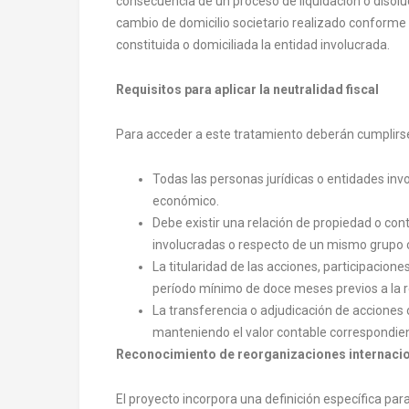
consecuencia de un proceso de liquidación o disoluc
cambio de domicilio societario realizado conforme a
constituida o domiciliada la entidad involucrada.
Requisitos para aplicar la neutralidad fiscal
Para acceder a este tratamiento deberán cumplirse
Todas las personas jurídicas o entidades i
económico.
Debe existir una relación de propiedad o contr
involucradas o respecto de un mismo grupo 
La titularidad de las acciones, participacio
período mínimo de doce meses previos a la re
La transferencia o adjudicación de acciones 
manteniendo el valor contable correspondie
Reconocimiento de reorganizaciones internaci
El proyecto incorpora una definición específica pa