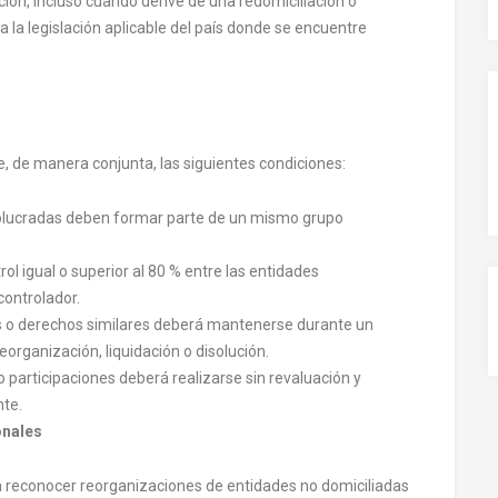
ión, incluso cuando derive de una redomiciliación o
 la legislación aplicable del país donde se encuentre
, de manera conjunta, las siguientes condiciones:
nvolucradas deben formar parte de un mismo grupo
ol igual o superior al 80 % entre las entidades
controlador.
nes o derechos similares deberá mantenerse durante un
organización, liquidación o disolución.
o participaciones deberá realizarse sin revaluación y
nte.
onales
ra reconocer reorganizaciones de entidades no domiciliadas