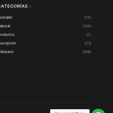
CATEGORÍAS
ontable
(19)
aboral
(106)
roductos
(1)
uscripción
(27)
ributario
(268)