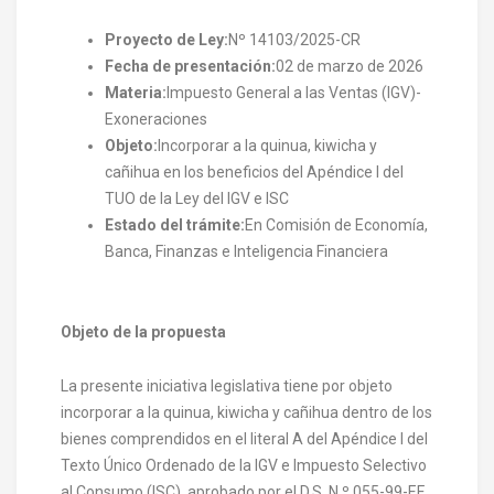
Proyecto de Ley:
Nº 14103/2025-CR
Fecha de presentación:
02 de marzo de 2026
Materia:
Impuesto General a las Ventas (IGV)-
Exoneraciones
Objeto:
Incorporar a la quinua, kiwicha y
cañihua en los beneficios del Apéndice I del
TUO de la Ley del IGV e ISC
Estado del trámite:
En Comisión de Economía,
Banca, Finanzas e Inteligencia Financiera
Objeto de la propuesta
La presente iniciativa legislativa tiene por objeto
incorporar a la quinua, kiwicha y cañihua dentro de los
bienes comprendidos en el literal A del Apéndice I del
Texto Único Ordenado de la IGV e Impuesto Selectivo
al Consumo (ISC), aprobado por el D.S. N.º 055-99-EF.