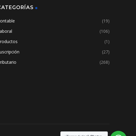
CATEGORÍAS
ontable
(19)
aboral
(106)
roductos
(1)
uscripción
(27)
ributario
(268)