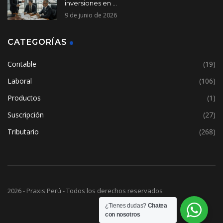
inversiones en ...
9 de junio de 2026
CATEGORÍAS
Contable
(19)
Laboral
(106)
Productos
(1)
Suscripción
(27)
Tributario
(268)
2026 - Praxis Perú - Todos los derechos reservados
¿Tienes dudas?
Chatea
con nosotros