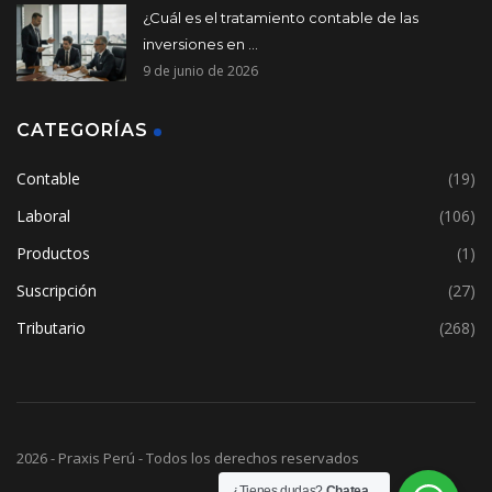
¿Cuál es el tratamiento contable de las
inversiones en ...
9 de junio de 2026
CATEGORÍAS
Contable
(19)
Laboral
(106)
Productos
(1)
Suscripción
(27)
Tributario
(268)
2026 - Praxis Perú - Todos los derechos reservados
¿Tienes dudas?
Chatea