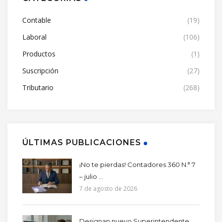
Contable
(19)
Laboral
(106)
Productos
(1)
Suscripción
(27)
Tributario
(268)
ÚLTIMAS PUBLICACIONES
¡No te pierdas! Contadores 360 N.° 7
– julio ...
7 de agosto de 2026
Designan nuevo Superintendente