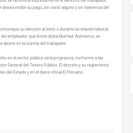
asos, se reconoce expresamente el derecho del trabajador
de desea recibir su pago, sin costo alguno y sin injerencia del
munique su elección al inicio o durante la relación laboral,
 del empleador que limite dicha libertad. Asimismo, se
e abono en la cuenta del trabajador.
cho en el sector público será progresiva, conforme a las
ción General del Tesoro Público. El decreto y su reglamento
es del Estado y en el diario oficial El Peruano.