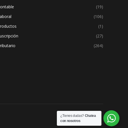
ontable
(19)
aboral
(106)
roductos
(1)
uscripción
(27)
ributario
(264)
¿Tienes dudas?
Chatea
con nosotros