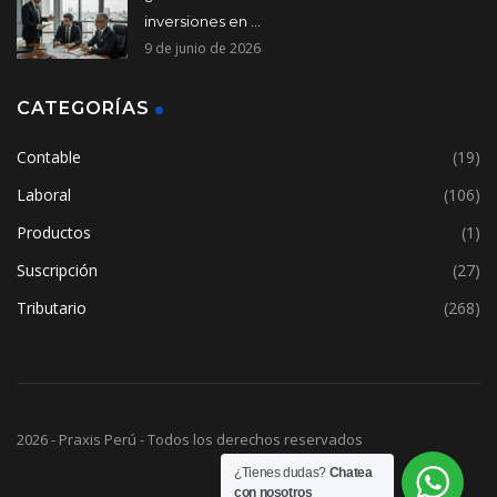
inversiones en ...
9 de junio de 2026
CATEGORÍAS
Contable
(19)
Laboral
(106)
Productos
(1)
Suscripción
(27)
Tributario
(268)
2026 - Praxis Perú - Todos los derechos reservados
¿Tienes dudas?
Chatea
con nosotros