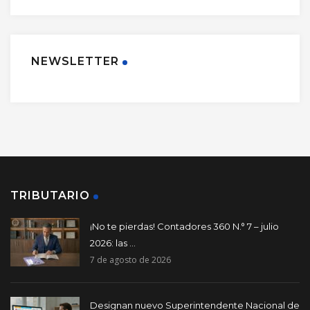
NEWSLETTER
TRIBUTARIO
¡No te pierdas! Contadores 360 N.° 7 – julio
2026: las ...
7 de agosto de 2026
Designan nuevo Superintendente Nacional de