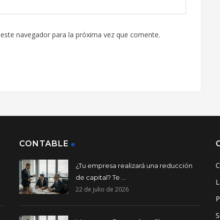
 este navegador para la próxima vez que comente.
CONTABLE
C
¿Tu empresa realizará una reducción
de capital? Te ...
L
22 de julio de 2026
P
S