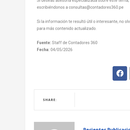
Si deseas asesoría especializada sobre este tema,
escribiéndonos a consultas@contadores360.pe
Si la información te resultó útil o interesante, no 
para más contenido actualizado.
Fuente:
Staff de Contadores 360
Fecha:
04/05/2026
SHARE:
Recientes Publicaci