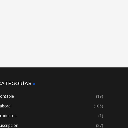
CATEGORÍAS
ontable
(19)
aboral
(106)
roductos
(1)
uscripción
(27)