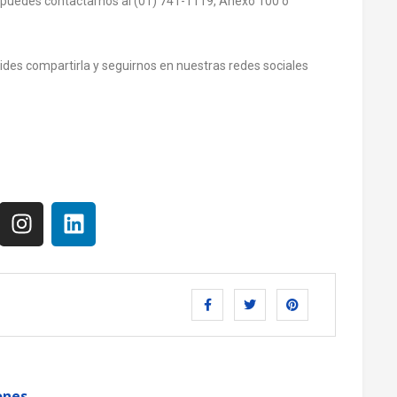
 puedes contactarnos al (01) 741-1119, Anexo 100 o
olvides compartirla y seguirnos en nuestras redes sociales
ones