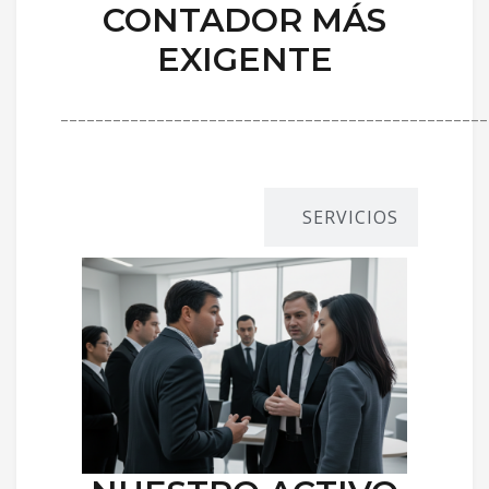
CONTADOR MÁS
EXIGENTE
_________________________________________________
DIRECTORES
SERVICIOS
R