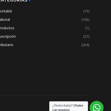
CATEGORÍAS
ontable
(19)
aboral
(106)
roductos
(1)
uscripción
(27)
ributario
(264)
¿Tienes dudas?
Chatea
con nosotros