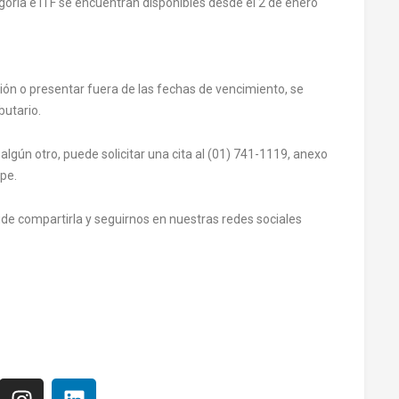
ría e ITF se encuentran disponibles desde el 2 de enero
ción o presentar fuera de las fechas de vencimiento, se
butario.
lgún otro, puede solicitar una cita al (01) 741-1119, anexo
pe.
lvide compartirla y seguirnos en nuestras redes sociales