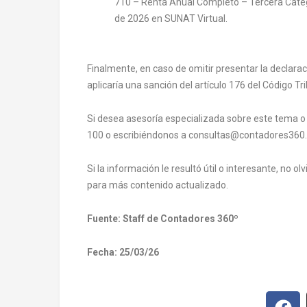
710 – Renta Anual Completo – Tercera Catego
de 2026 en SUNAT Virtual.
Finalmente, en caso de omitir presentar la declara
aplicaría una sanción del artículo 176 del Código Tri
Si desea asesoría especializada sobre este tema o a
100 o escribiéndonos a consultas@contadores360.
Si la información le resultó útil o interesante, no o
para más contenido actualizado.
Fuente: Staff de Contadores 360º
Fecha: 25/03/26