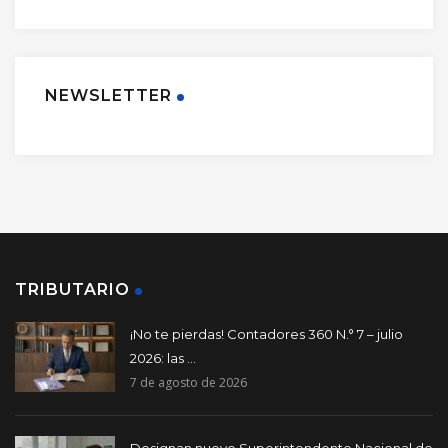
NEWSLETTER
TRIBUTARIO
¡No te pierdas! Contadores 360 N.° 7 – julio
2026: las ...
7 de agosto de 2026
Designan nuevo Superintendente Nacional de