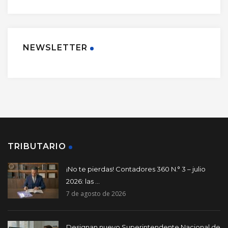
NEWSLETTER
TRIBUTARIO
¡No te pierdas! Contadores 360 N.° 3 – julio
2026: las ...
7 de agosto de 2026
Designan nuevo Superintendente Nacional de