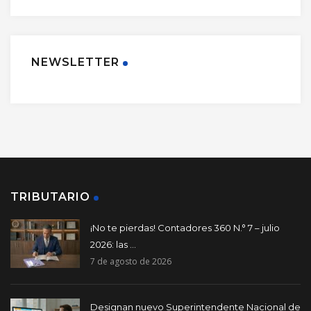
NEWSLETTER
TRIBUTARIO
¡No te pierdas! Contadores 360 N.° 7 – julio
2026: las ...
7 de agosto de 2026
Designan nuevo Superintendente Nacional de