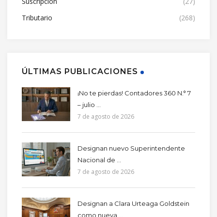
Suscripción
(27)
Tributario
(268)
ÚLTIMAS PUBLICACIONES
¡No te pierdas! Contadores 360 N.° 7
– julio ...
7 de agosto de 2026
Designan nuevo Superintendente
Nacional de ...
7 de agosto de 2026
Designan a Clara Urteaga Goldstein
como nueva ...