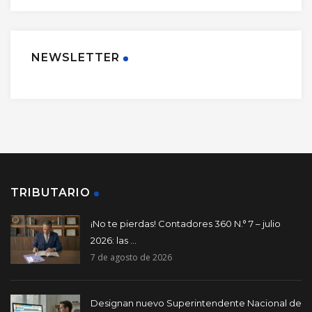
NEWSLETTER
TRIBUTARIO
¡No te pierdas! Contadores 360 N.° 7 – julio
2026: las ...
7 de agosto de 2026
Designan nuevo Superintendente Nacional de