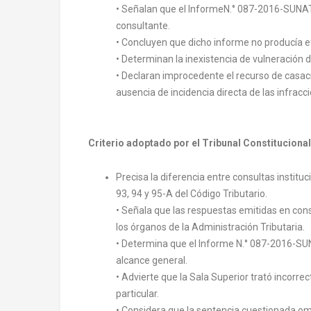
• Señalan que el InformeN.° 087-2016-SUNAT
consultante.
• Concluyen que dicho informe no producía e
• Determinan la inexistencia de vulneración de
• Declaran improcedente el recurso de casac
ausencia de incidencia directa de las infrac
Criterio adoptado por el Tribunal Constitucional
Precisa la diferencia entre consultas instituc
93, 94 y 95-A del Código Tributario.
• Señala que las respuestas emitidas en consu
los órganos de la Administración Tributaria.
• Determina que el Informe N.° 087-2016-SU
alcance general.
• Advierte que la Sala Superior trató incorr
particular.
• Considera que la sentencia cuestionada omi