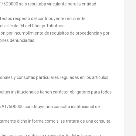
/5D0000 solo resultaba vinculante para la entidad
fectos respecto del contribuyente recurrente.
l artículo 94 del Código Tributario.
ión por incumplimiento de requisitos de procedencia y por
ciones denunciadas.
ionales y consultas particulares reguladas en los artículos
ltas institucionales tienen carácter obligatorio para todos
NAT/5D0000 constituye una consulta institucional de
ectamente dicho informe como si se tratara de una consulta
tió analizar la naturaleza vinculante del informe y su